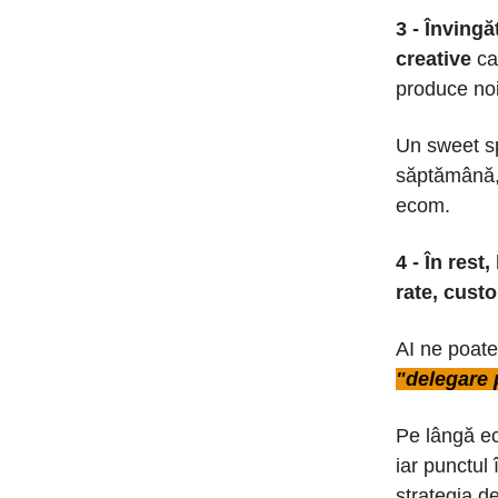
3 - Învingă
creative
car
produce noi
Un sweet spo
săptămână, 
ecom.
4 - În rest
rate, cust
AI ne poate
"delegare 
Pe lângă ec
iar punctul
strategia de