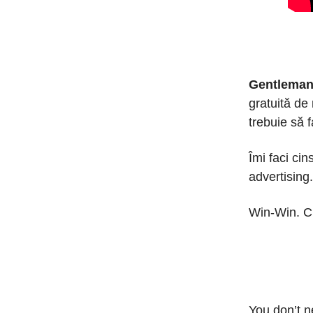
Gentleman
gratuită de
trebuie să f
Îmi faci cin
advertising.
Win-Win. C
You don’t n