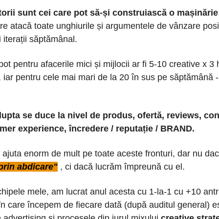
torii sunt cei care pot să-și construiască o mașinărie
e atacă toate unghiurile și argumentele de vânzare posib
 iterații săptămânal.
t pentru afacerile mici și mijlocii ar fi 5-10 creative x 3
iar pentru cele mai mari de la 20 în sus pe săptămână - 
, lupta se duce la nivel de produs, ofertă, reviews, co
omer experience, încredere / reputație / BRAND.
 ajuta enorm de mult pe toate aceste fronturi, dar nu da
prin abdicare"
, ci dacă lucrăm împreună cu el.
hipele mele, am lucrat anul acesta cu 1-la-1 cu +10 antr
 în care începem de fiecare dată (după auditul general) e
 advertising și procesele din jurul mixului
creative strat