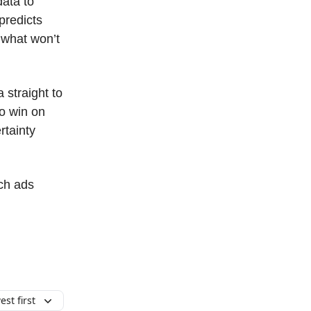
data to
predicts
 what won’t
 straight to
o win on
rtainty
ch ads
st first