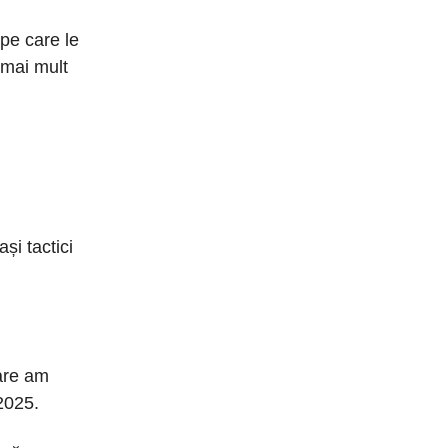
 pe care le
 mai mult
și tactici
are am
2025.