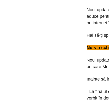
Noul update
aduce pentr
pe internet 
Hai să-ți s
Nu s-a sch
Noul updat
pe care Met
Înainte să 
- La finalul
vorbit în de