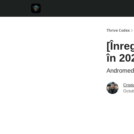
Thrive Codex
[Înr
în 20
Androme
Crist
Octob