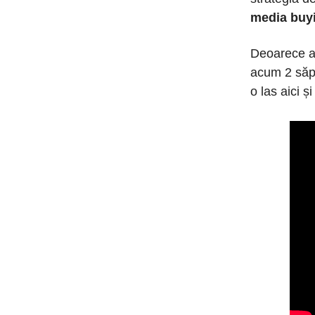
media buy
Deoarece am
acum 2 să
o las aici ș