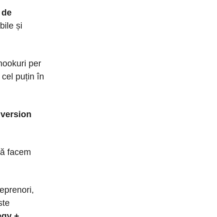
 de
ile și
 hookuri per
cel puțin în
nversion
că facem
eprenori,
ste
egy +