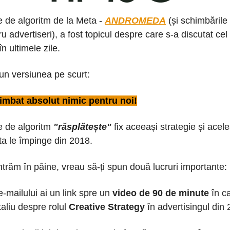
 de algoritm de la Meta -
ANDROMEDA
(și schimbările
u advertiseri), a fost topicul despre care s-a discutat cel
în ultimele zile.
pun versiunea pe scurt:
imbat absolut nimic pentru noi!
e de algoritm
"răsplătește"
fix aceeași strategie și acelea
a le împinge din 2018.
intrăm în pâine, vreau să-ți spun două lucruri importante:
 e-mailului ai un link spre un
video de 90 de minute
în c
taliu despre rolul
Creative Strategy
în advertisingul din 