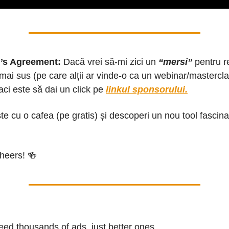
’s Agreement:
Dacă vrei să-mi zici un
“mersi”
pentru r
 mai sus (pe care alții ar vinde-o ca un webinar/mastercla
aci este să dai un click pe
linkul sponsorului.
ste cu o cafea (pe gratis) și descoperi un nou tool fascin
heers! 🍻
eed thousands of ads, just better ones.