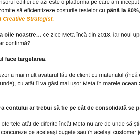
nsorul ediției de azi este o platformă pe care am început
romite să eficientizeze costurile testelor cu
până la 80%
I Creative Strategist.
a oile noastre…
ce zice Meta încă din 2018, iar noul u
ar confirmă?
ul face targetarea
.
ezona mai mult avatarul tău de client cu materialul (încă 
unde), cu atât îl va găsi mai ușor Meta în marele ocean 
ra contului ar trebui să fie pe cât de consolidată se p
 ofertele atât de diferite încât Meta nu are de unde să șt
ă concureze pe aceleași bugete sau în același customer j