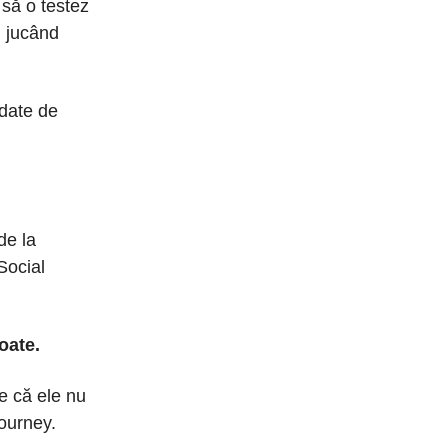
 să o testez
, jucând
pdate de
de la
Social
oate.
ie că ele nu
ourney.