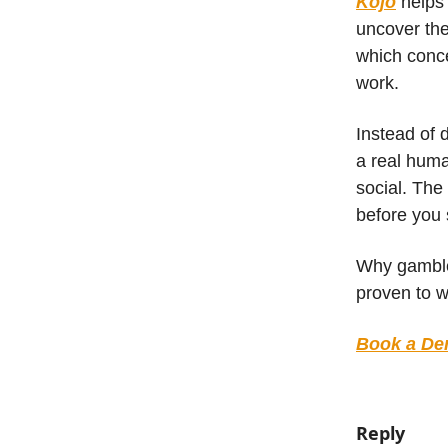
Kojo
helps 
uncover the
which conce
work.
Instead of 
a real huma
social. The
before you 
Why gamble
proven to 
Book a D
Reply