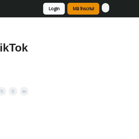
Login
Mă înscriu!
TikTok