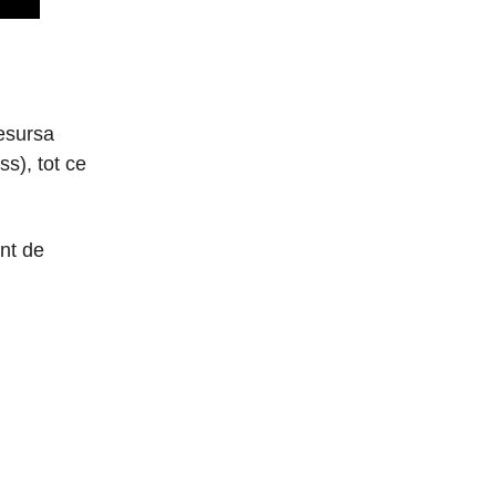
esursa
ss), tot ce
ant de