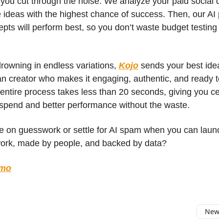
you cut through the noise. We analyze your paid social 
 ideas with the highest chance of success. Then, our AI 
pts will perform best, so you don’t waste budget testing
drowning in endless variations,
Kojo
sends your best idea
n creator who makes it engaging, authentic, and ready t
 entire process takes less than 20 seconds, giving you ce
spend and better performance without the waste.
 on guesswork or settle for AI spam when you can laun
work, made by people, and backed by data?
emo
Newe