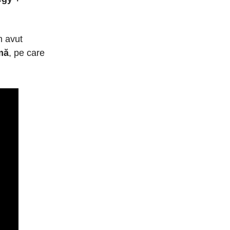
m avut
mă
, pe care