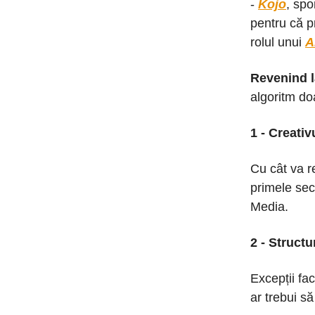
-
Kojo
, spo
pentru că p
rolul unui
A
Revenind l
algoritm do
1 - Creativ
Cu cât va r
primele sec
Media.
2 - Structu
Excepții fac
ar trebui s