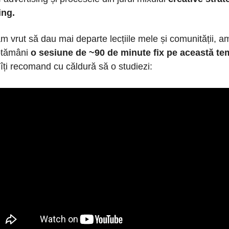
ing.
 vrut să dau mai departe lecțiile mele și comunității, a
ptămâni
o sesiune de ~90 de minute fix pe această te
i îți recomand cu căldură să o studiezi: