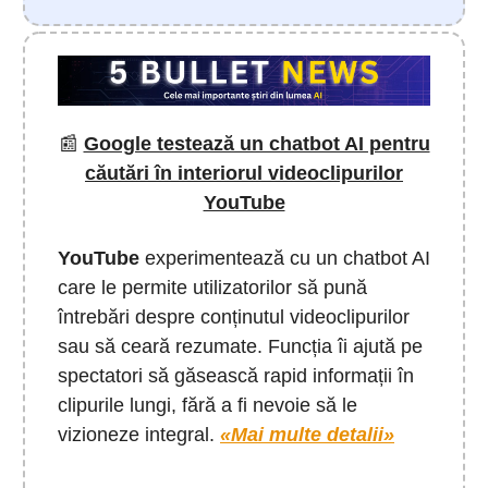
📰
Google testează un chatbot AI pentru
căutări în interiorul videoclipurilor
YouTube
YouTube
experimentează cu un chatbot AI
care le permite utilizatorilor să pună
întrebări despre conținutul videoclipurilor
sau să ceară rezumate. Funcția îi ajută pe
spectatori să găsească rapid informații în
clipurile lungi, fără a fi nevoie să le
vizioneze integral.
«Mai multe detalii»