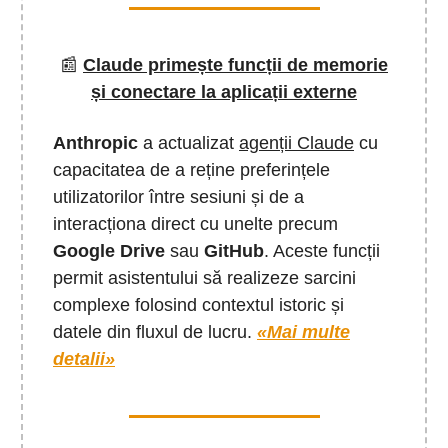
📰
Claude primește funcții de memorie
și conectare la aplicații externe
Anthropic
a actualizat
agenții Claude
cu
capacitatea de a reține preferințele
utilizatorilor între sesiuni și de a
interacționa direct cu unelte precum
Google Drive
sau
GitHub
. Aceste funcții
permit asistentului să realizeze sarcini
complexe folosind contextul istoric și
datele din fluxul de lucru.
«Mai multe
detalii»