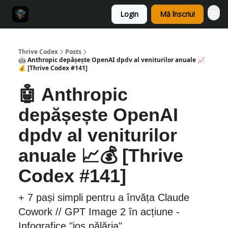
Login
Mă înscriu!
Thrive Codex
Posts
🤖 Anthropic depășește OpenAI dpdv al veniturilor anuale 📈
💰 [Thrive Codex #141]
🤖 Anthropic
depășește OpenAI
dpdv al veniturilor
anuale 📈💰 [Thrive
Codex #141]
+ 7 pași simpli pentru a învăța Claude
Cowork // GPT Image 2 în acțiune -
Infografice "jos pălăria"