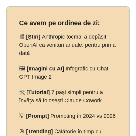
Ce avem pe ordinea de zi:
📰
[Știri]
Anthropic tocmai a depășit
OpenAI ca venituri anuale, pentru prima
dată
🖼️
[Imagini cu AI]
Infografic cu Chat
GPT Image 2
🛠️
[Tutorial]
7 pași simpli pentru a
învăța să folosești Claude Cowork
💡
[Prompt]
Prompting în 2024 vs 2026
🎯
[Trending]
Călătorie în timp cu