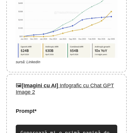
sursă: Linkedin
🖼️
[Imagini cu AI]
Infografic cu Chat GPT
Image 2
Prompt*
Generează-mi o primă pagină de 