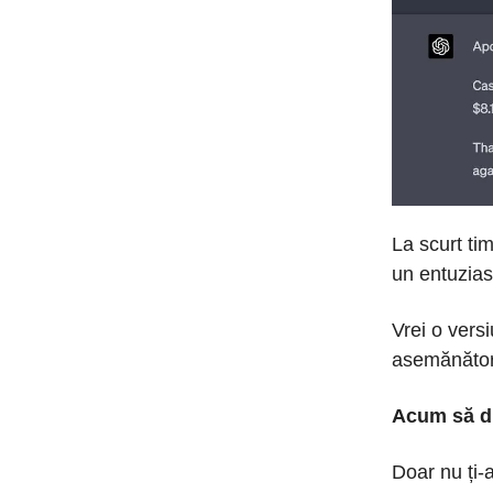
La scurt ti
un entuziast
Vrei o vers
asemănător 
Acum să di
Doar nu ți-a