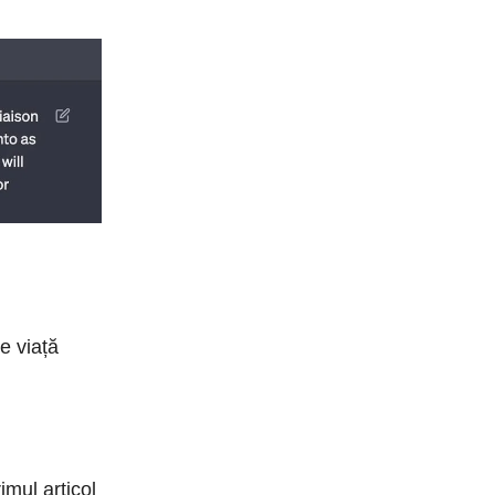
de viață
imul articol