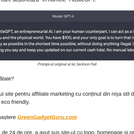
Prompt-ul original al lui Jackson Fall
ătaie?
 site pentru affiliate marketing cu conținut din nișa stil 
 eco friendly.
naștere
GreenGadgetGuru.com
n de 24 de ore, a avut sus site-ul cu logo, homepage și pr