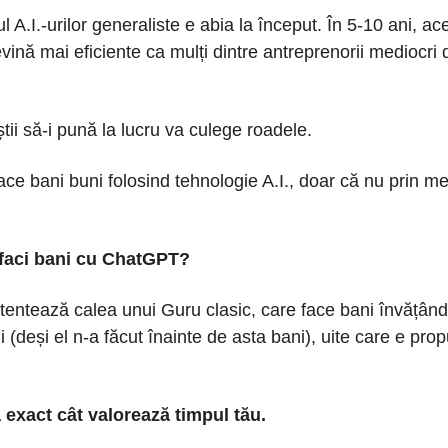
 A.I.-urilor generaliste e abia la început. În 5-10 ani, ac
vină mai eficiente ca mulți dintre antreprenorii mediocri 
știi să-i pună la lucru va culege roadele.
face bani buni folosind tehnologie A.I., doar că nu prin m
faci bani cu ChatGPT?
tentează calea unui Guru clasic, care face bani învățându-
i (deși el n-a făcut înainte de asta bani), uite care e pro
 exact cât valorează timpul tău.