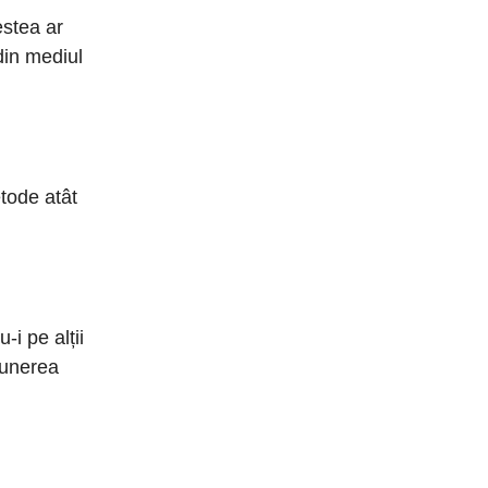
estea ar
din mediul
etode atât
i pe alții
punerea