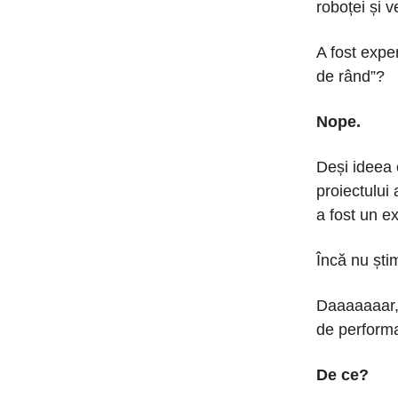
roboței și v
A fost exper
de rând”?
Nope.
Deși ideea 
proiectului
a fost un e
Încă nu știm
Daaaaaaar, 
de perform
De ce?