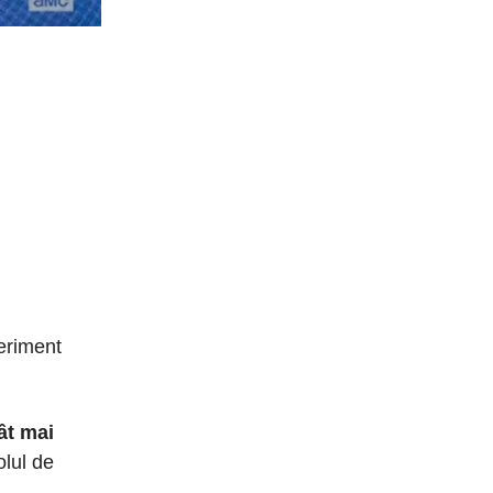
eriment
ât mai
lul de