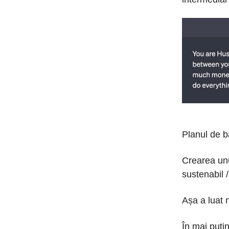
Planul de b
Crearea unui
sustenabil /
Așa a luat 
În mai puți