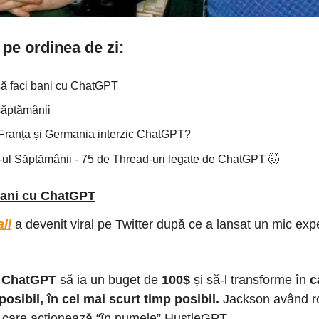
pe ordinea de zi:
ă faci bani cu ChatGPT
săptămânii
, Franța și Germania interzic ChatGPT?
-ul Săptămânii - 75 de Thread-uri legate de ChatGPT
🤯
bani cu ChatGPT
ll
a devenit viral pe Twitter după ce a lansat un mic exp
i
ChatGPT
să ia un buget de
100$
și să-l transforme în
c
posibil, în cel mai scurt timp posibil.
Jackson având ro
 care acționează “în numele” HustleGPT.