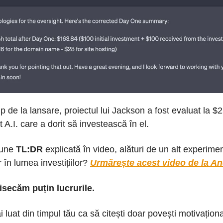
mp de la lansare, proiectul lui Jackson a fost evaluat la $
 A.I. care a dorit să investească în el.
iune
TL:DR
explicată în video, alături de un alt experime
în lumea investițiilor?
Urmărește acest video de la An
secăm puțin lucrurile.
i luat din timpul tău ca să citești doar povești motivațion