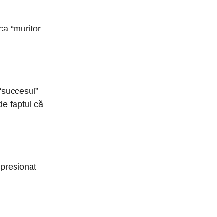
 ca “muritor
“succesul”
de faptul că
mpresionat