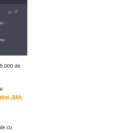
25.000 de
nt
drei Jikh.
ale cu