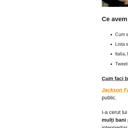
Ce avem 
Cum s
Lista 
Italia
Tweet
Cum faci 
Jackson Fa
public.
I-a cerut lu
mulți bani 
intermediar