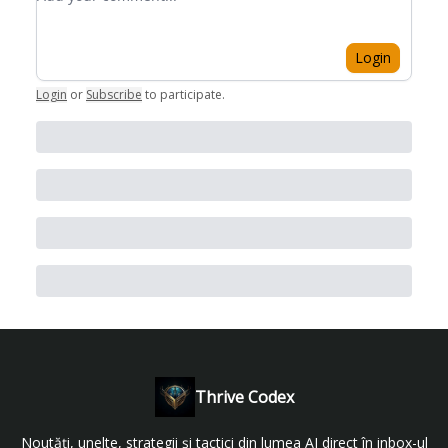
Login
Login
or
Subscribe
to participate
.
Thrive Codex
Noutăți, unelte, strategii și tactici din lumea AI direct în inbox-ul