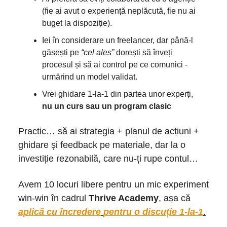
(fie ai avut o experiență neplăcută, fie nu ai
buget la dispoziție).
Iei în considerare un freelancer, dar până-l
găsești pe
“cel ales”
dorești să înveți
procesul și să ai control pe ce comunici -
urmărind un model validat.
Vrei ghidare 1-la-1 din partea unor experți,
nu un curs sau un program clasic
Practic… să ai strategia + planul de acțiuni +
ghidare și feedback pe materiale, dar la o
investiție rezonabilă, care nu-ți rupe contul…
Avem 10 locuri libere pentru un mic experiment
win-win în cadrul
Thrive Academy
, așa că
aplică cu încredere
pentru o discuție 1-la-1
.