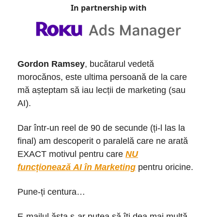
In partnership with
Gordon Ramsey
, bucătarul vedetă
morocănos, este ultima persoană de la care
mă așteptam să iau lecții de marketing (sau
AI).
Dar într-un reel de 90 de secunde (ți-l las la
final) am descoperit o paralelă care ne arată
EXACT motivul pentru care
NU
funcționează
AI în Marketing
pentru oricine.
Pune-ți centura…
E-mailul ăsta s-ar putea să îți dea mai multă