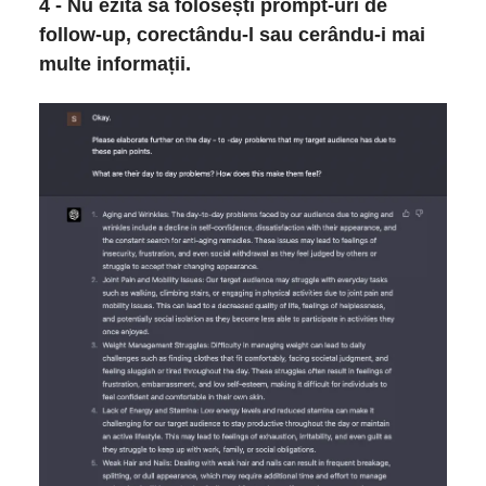
4 - Nu ezita să folosești prompt-uri de
follow-up, corectându-l sau cerându-i mai
multe informații.