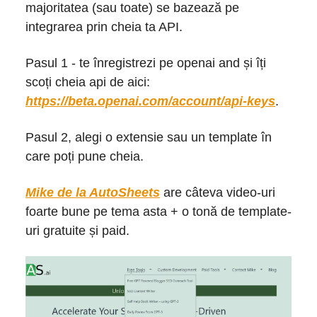
majoritatea (sau toate) se bazează pe
integrarea prin cheia ta API.
Pasul 1 - te înregistrezi pe openai and și îți
scoți cheia api de aici:
https://beta.openai.com/account/api-keys
.
Pasul 2, alegi o extensie sau un template în
care poți pune cheia.
Mike de la AutoSheets
are câteva video-uri
foarte bune pe tema asta + o tonă de template-
uri gratuite și paid.