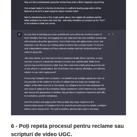
6 - Poți repeta procesul pentru reclame sau
scripturi de video UGC.