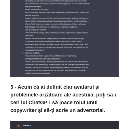
5 - Acum că ai definit clar avatarul și
problemele arzătoare ale acestuia, poți să-i
ceri lui ChatGPT să joace rolul unui
copywriter și să-ți scrie un advertorial.