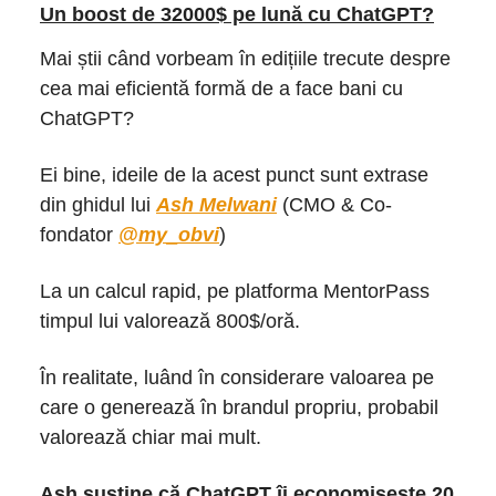
Un boost de 32000$ pe lună cu ChatGPT?
Mai știi când vorbeam în edițiile trecute despre
cea mai eficientă formă de a face bani cu
ChatGPT?
Ei bine, ideile de la acest punct sunt extrase
din ghidul lui
Ash Melwani
(CMO & Co-
fondator
@my_obvi
)
La un calcul rapid, pe platforma MentorPass
timpul lui valorează 800$/oră.
În realitate, luând în considerare valoarea pe
care o generează în brandul propriu, probabil
valorează chiar mai mult.
Ash susține că ChatGPT îi economisește 20