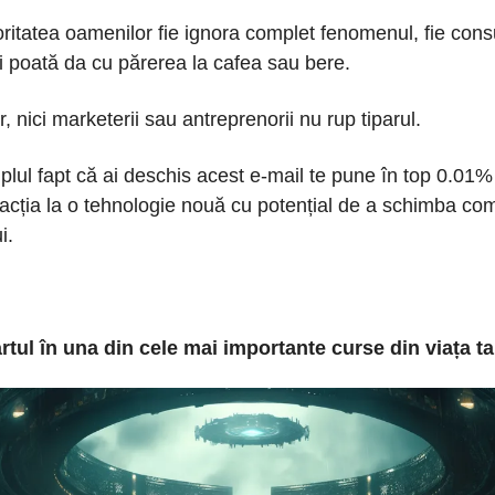
oritatea oamenilor fie ignora complet fenomenul, fie co
-și poată da cu părerea la cafea sau bere.
, nici marketerii sau antreprenorii nu rup tiparul.
mplul fapt că ai deschis acest e-mail te pune în top 0.01
acția la o tehnologie nouă cu potențial de a schimba co
i.
artul în una din cele mai importante curse din viața ta