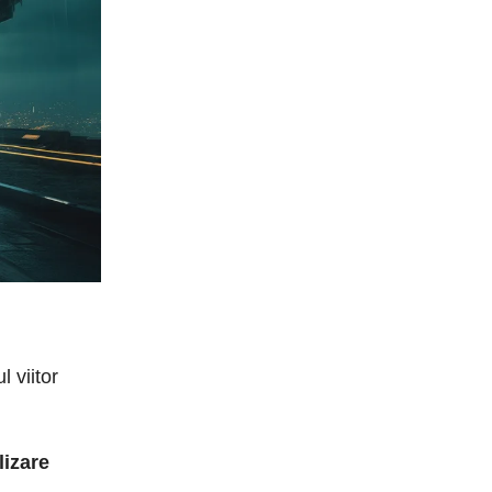
 viitor
lizare