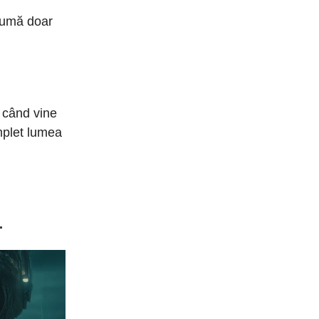
nsumă doar
% când vine
mplet lumea
.