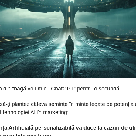
im din “bagă volum cu ChatGPT” pentru o secundă.
să-ți plantez câteva semințe în minte legate de potențialul
l tehnologiei AI în marketing:
ența Artificială personalizabilă va duce la cazuri de uti