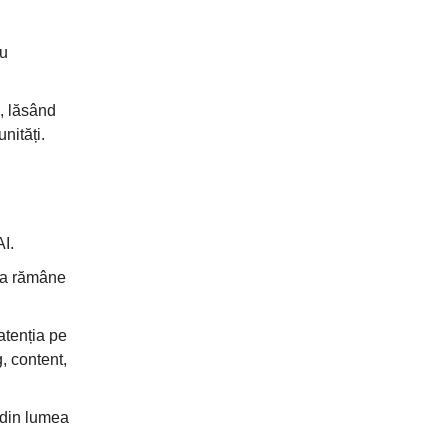
cu
ă, lăsând
nități.
AI.
i a rămâne
atenția pe
, content,
i din lumea