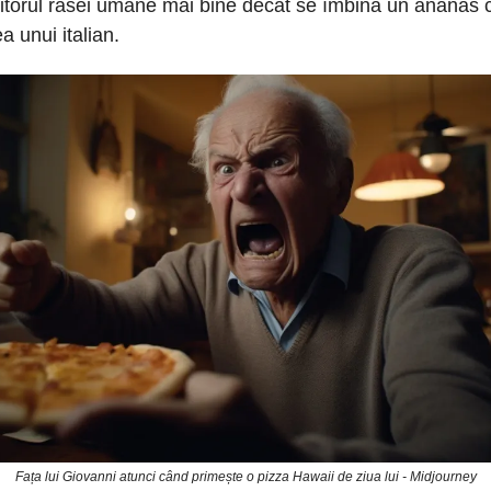
iitorul rasei umane mai bine decât se îmbină un ananas 
a unui italian.
Fața lui Giovanni atunci când primește o pizza Hawaii de ziua lui - Midjourney