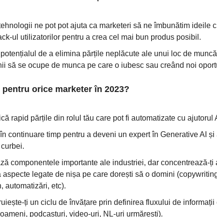
tehnologii ne pot pot ajuta ca marketeri să ne îmbunătim ideile 
ck-ul utilizatorilor pentru a crea cel mai bun produs posibil.
 potențialul de a elimina părțile neplăcute ale unui loc de munc
i să se ocupe de munca pe care o iubesc sau creând noi oportu
 pentru orice marketer în 2023?
ică rapid părțile din rolul tău care pot fi automatizate cu ajutorul 
în continuare timp pentru a deveni un expert în Generative AI ș
 curbei.
ză componentele importante ale industriei, dar concentrează-ți 
 aspecte legate de nișa pe care dorești să o domini (copywriting
, automatizări, etc).
uiește-ți un ciclu de învățare prin definirea fluxului de informați
 oameni, podcasturi, video-uri, NL-uri urmărești).