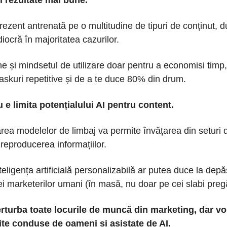
i rezultate mai bune.
prezent antrenată pe o multitudine de tipuri de conținut, 
iocră în majoritatea cazurilor.
e și mindsetul de utilizare doar pentru a economisi timp,
taskuri repetitive și de a te duce 80% din drum.
 e limita potențialului AI pentru content.
rea modelelor de limbaj va permite învățarea din seturi 
 reproducerea informațiilor.
teligența artificială personalizabilă ar putea duce la depă
i marketerilor umani (în masă, nu doar pe cei slabi pregăt
perturba toate locurile de muncă din marketing, dar v
rite conduse de oameni și asistate de AI.