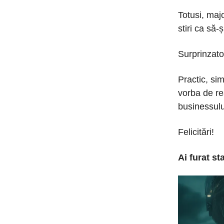
Totusi, maj
stiri ca să
Surprinzator
Practic, si
vorba de re
businessulu
Felicitări!
Ai furat st