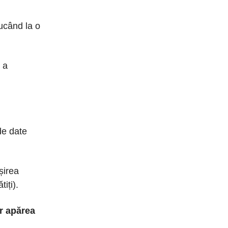
ducând la o
 a
de date
șirea
iți).
or apărea