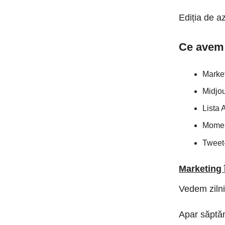
Ediția de az
Ce avem 
Market
Midjo
Lista 
Momen
Tweet-
Marketing 
Vedem zilni
Apar săptăm