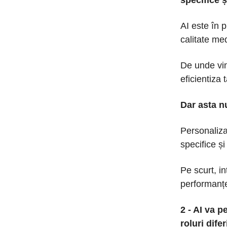
specifice ș
AI este în 
calitate med
De unde vin
eficientiza 
Dar asta nu
Personaliza
specifice și
Pe scurt, in
performanțe
2 - AI va 
roluri dife