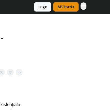
Login
Mă înscriu!
-
xistențiale