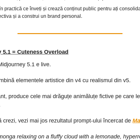
n practică ce înveți și crează conținut public pentru ați consolid
ctiva și a construi un brand personal.
 5.1 = Cuteness Overload
idjourney 5.1 e live.
bină elementele artistice din v4 cu realismul din v5.
nt, produce cele mai drăguțe animăluțe fictive pe care l
.
crezi, vezi mai jos rezultatul prompt-ului încercat de
Ma
onga relaxing on a fluffy cloud with a lemonade, hyperr