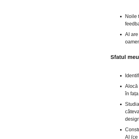
Noile 
feedba
AI are
oameni
Sfatul meu
Identif
Alocă 
în fața
Studia
câteva
design
Constr
AI (ce