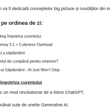
i va fi dedicată conceptelor big picture și noutăților din in
pe ordinea de zi:
ing împotriva curentului
urney 5.1 = Cuteness Overload
AI a săptămânii
tul de cumpănă pentru omenire?
ul Săptămânii - AI Just Won’t Stop
împotriva curentului
c un mod revolutionar de a folosi ChatGPT.
ânal sute de unelte Generative Ai.