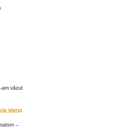
a
e-am văzut
ria Vieru
:
ealism --