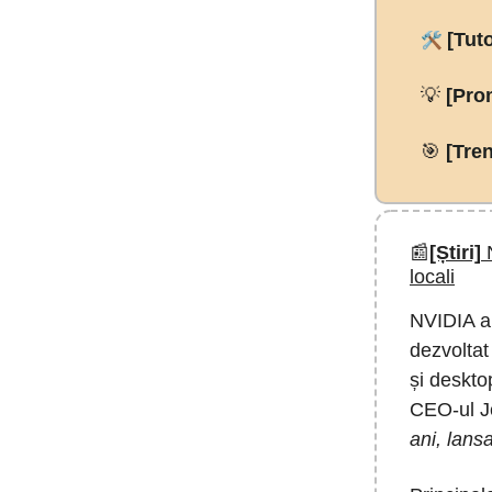
🛠️
[Tuto
💡
[Pro
🎯
[Tren
📰
[Știri]
N
locali
NVIDIA a
dezvoltat
și deskto
CEO-ul J
ani, lans