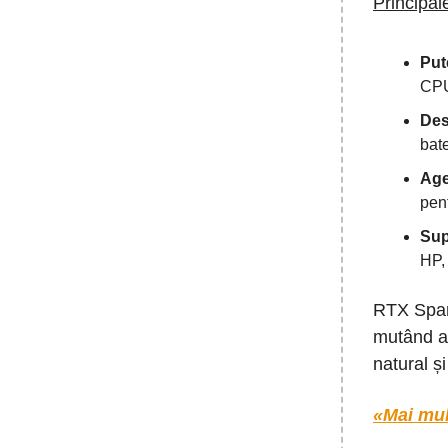
Principale
Put
CPU
Des
bate
Agen
pen
Sup
HP,
RTX Spark
mutând ac
natural ș
«Mai mul