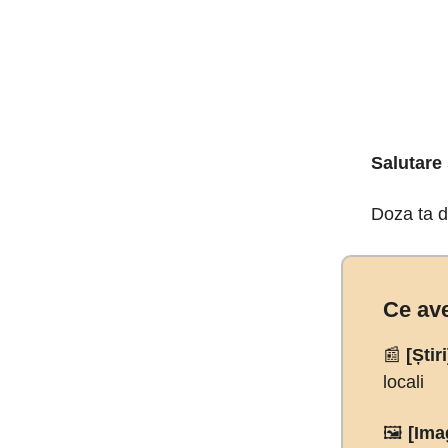
Salutare
Doza ta de
Ce ave
📰
[Știr
locali
🖼️
[Ima