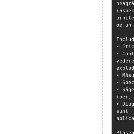
neagră
(aspec
arhite
pe un 
Includ
• Etic
• Cont
vedere
explod
• Măsu
• Spec
• Săge
(aer, 
• Diag
sunt 

aplica
Plasea