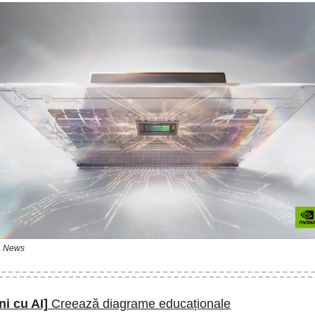
A News
ni cu AI]
Creează diagrame educaționale