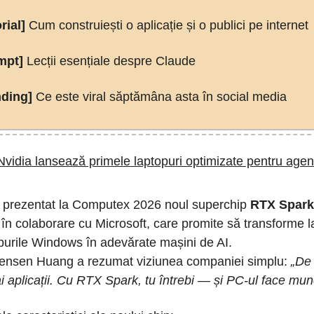
rial]
Cum construiești o aplicație și o publici pe internet
mpt]
Lecții esențiale despre Claude
ding]
Ce este viral săptămâna asta în social media
vidia lansează primele laptopuri optimizate pentru agenț
 prezentat la Computex 2026 noul superchip
RTX Spark
 în colaborare cu Microsoft, care promite să transforme l
purile Windows în adevărate mașini de AI.
ensen Huang a rezumat viziunea companiei simplu:
„De
ai aplicații. Cu RTX Spark, tu întrebi — și PC-ul face mun