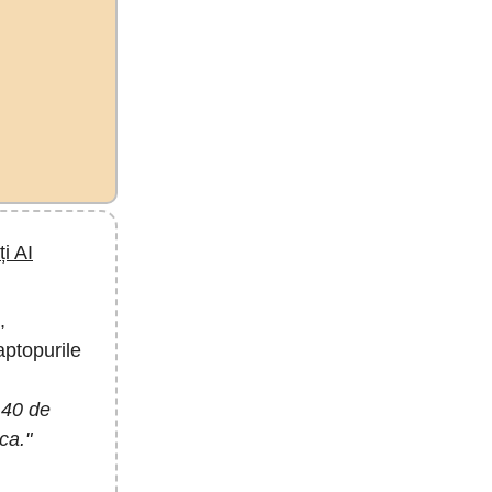
i AI
,
aptopurile
 40 de
ca."