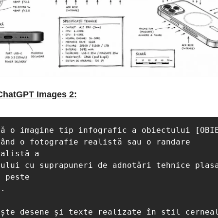
ChatGPT Images 2:
ă o imagine tip infografic a obiectului [OBIE
ând o fotografie realistă sau o randare 
alistă a 

ului cu suprapuneri de adnotări tehnice plasa
 peste 

.

ște desene și texte realizate în stil cerneal