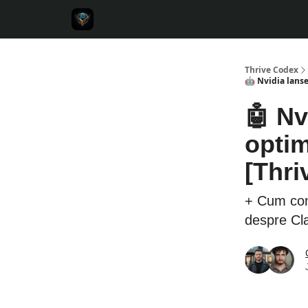
Thrive Codex
🤖 Nvidia lanse
🤖 Nv
optim
[Thri
+ Cum const
despre Cl