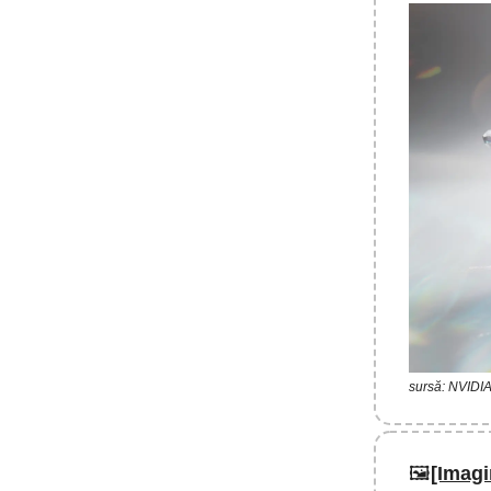
sursă: NVIDI
🖼️
[Imagi