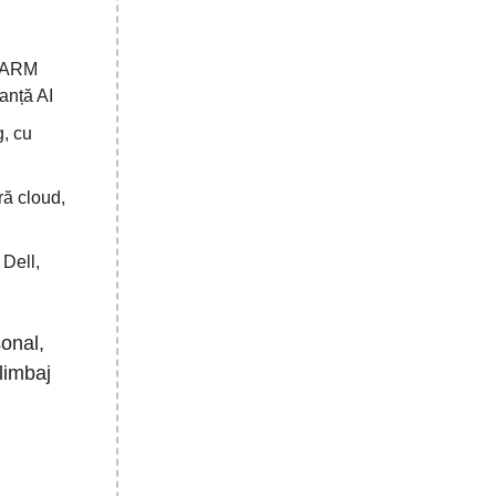
e ARM
anță AI
g, cu
ră cloud,
 Dell,
onal,
limbaj