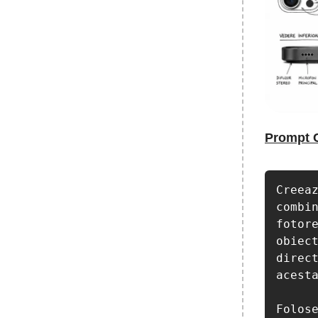
Prompt 
Creeaz
combin
fotore
obiect
direct
acesta
Folose