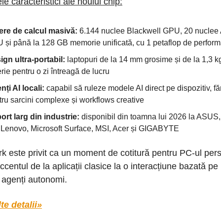
le caracteristici ale noului chip:
ere de calcul masivă:
6.144 nuclee Blackwell GPU, 20 nucle
 și până la 128 GB memorie unificată, cu 1 petaflop de perform
ign ultra-portabil:
laptopuri de la 14 mm grosime și de la 1,3 k
rie pentru o zi întreagă de lucru
ți AI locali:
capabil să ruleze modele AI direct pe dispozitiv, fă
tru sarcini complexe și workflows creative
ort larg din industrie:
disponibil din toamna lui 2026 la ASUS,
 Lenovo, Microsoft Surface, MSI, Acer și GIGABYTE
 este privit ca un moment de cotitură pentru PC-ul pers
centul de la aplicații clasice la o interacțiune bazată pe 
i agenți autonomi.
te detalii»