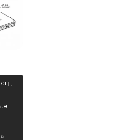
CT], 

te 
ă 