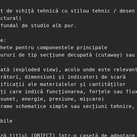
 

t de schiță tehnică cu stilou tehnic / desen 
ctural) 

fundal de studio alb pur.

e: 

hete pentru componentele principale 

ururi de tip secțiune decupată (cutaway) sau 
 

ată (exploded view), acolo unde este relevant
rători, dimensiuni și indicatori de scară 

ificații ale materialelor și cantităților 

ți care indică funcționarea, forțele sau fluxu
sunet, energie, presiune, mișcare) 

rame schematice simple sau secțiuni tehnice, 
bile

ză titlul [OBIECT] într-o casetă de adnotare 