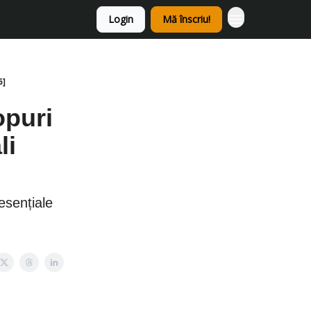
Login
Mă înscriu!
6]
opuri
li
esențiale