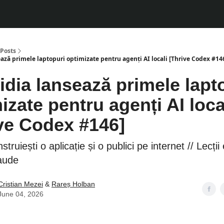
Posts
ază primele laptopuri optimizate pentru agenți AI locali [Thrive Codex #14
idia lansează primele lapt
izate pentru agenți AI loca
ve Codex #146]
ruiești o aplicație și o publici pe internet // Lecții 
aude
Cristian Mezei
&
Rareș Holban
June 04, 2026