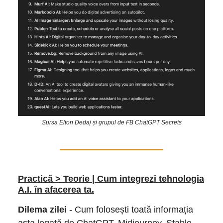
Sursa Elton Dedaj și grupul de FB ChatGPT Secrets
Practică > Teorie | Cum integrezi tehnologia
A.I. în afacerea ta.
Dilema zilei
- Cum folosești toată informația
asta legată de ChatGPT, Midjourney, Stable