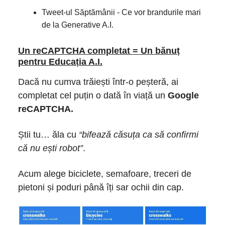
Tweet-ul Săptămânii - Ce vor brandurile mari
de la Generative A.I.
Un reCAPTCHA completat = Un bănuț
pentru Educația A.I.
Dacă nu cumva trăiești într-o peșteră, ai
completat cel puțin o dată în viață un
Google
reCAPTCHA.
Știi tu… ăla cu
“bifează căsuța ca să confirmi
că nu ești robot”
.
Acum alege biciclete, semafoare, treceri de
pietoni și poduri până îți sar ochii din cap.