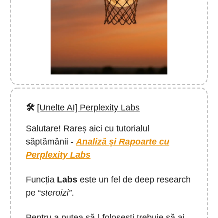
🛠️
[Unelte AI] Perplexity Labs
Salutare! Rareș aici cu tutorialul
săptămânii -
Analiză și Rapoarte cu
Perplexity Labs
Funcția
Labs
este un fel de deep research
pe “
steroizi”
.
Pentru a putea să-l folosești trebuie să ai