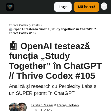
Login
Mă înscriu!
Thrive Codex
Posts
🤖 OpenAI testează funcția „Study Together” în ChatGPT //
Thrive Codex #105
🤖 OpenAI testează
funcția „Study
Together” în ChatGPT
// Thrive Codex #105
Analiză și research cu Perplexity Labs și
un SUPER promt în ChatGPT
Cristian Mezei
&
Rareș Holban
July 10, 2025