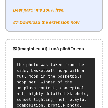
Best part? It’s 100% free.
👉 Download the extension now
🖼️
[Imagini cu AI] Lună plină în coș
the photo was taken from the 
side, basketball hoop with a 
full moon in the basketball 
hoop net, winner of the 
unsplash contest, conceptual 
art, highly detailed 8k photo, 
sunset lighting, net, playful 
composition, profile photo, 