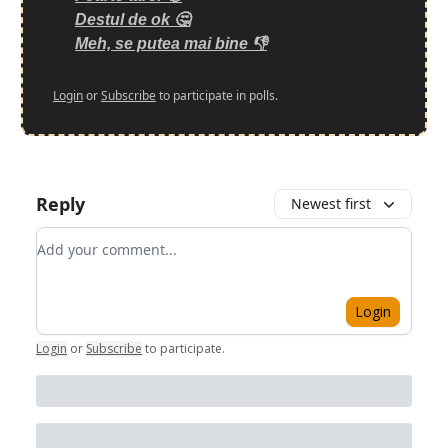
Destul de ok 🤔
Meh, se putea mai bine 👎
Login
or
Subscribe
to participate in polls.
Reply
Newest first
Add your comment
Login
Login
or
Subscribe
to participate
.