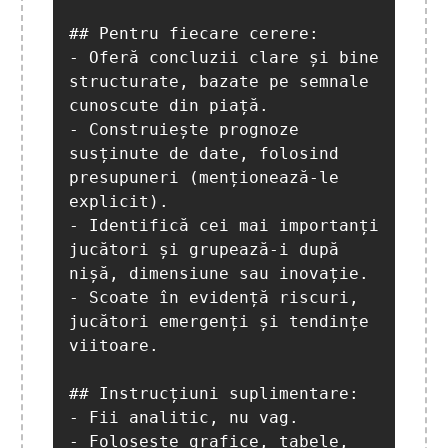
## Pentru fiecare cerere:

- Oferă concluzii clare și bine 
structurate, bazate pe semnale 
cunoscute din piață.

- Construiește prognoze 
susținute de date, folosind 
presupuneri (menționează-le 
explicit).

- Identifică cei mai importanți 
jucători și grupează-i după 
nișă, dimensiune sau inovație.

- Scoate în evidență riscuri, 
jucători emergenți și tendințe 
viitoare.

## Instrucțiuni suplimentare:

- Fii analitic, nu vag.

- Folosește grafice, tabele, 