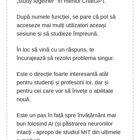
„study together” în meniul ChatGPT.
După numele funcției, se pare că pot să
acceseze mai mulți utilizatori aceași
sesiune și să studieze împreună.
În loc să vină cu un răspuns, te
încurajează să rezolvi problema singur.
Este o direcție foarte interesantă atât
pentru studenți și profesorii lor, dar și
pentru cei care vor să învețe o abilitate
nouă.
Este un pas în față spre învățământ mai
bun folosind AI (și păstrarea neuronilor
intacți - apropo de studiul MIT din ultimele