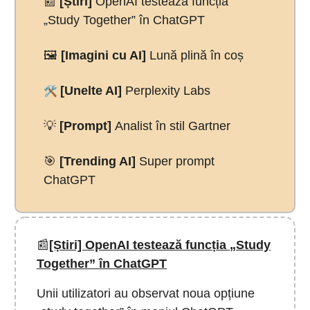
📰
[Știri]
OpenAI testează funcția
„Study Together” în ChatGPT
🖼️
[Imagini cu AI]
Lună plină în coș
🛠️
[Unelte AI]
Perplexity Labs
💡
[Prompt]
Analist în stil Gartner
🎯
[Trending AI]
Super prompt
ChatGPT
📰
[Știri] OpenAI testează funcția „Study
Together” în ChatGPT
Unii utilizatori au observat noua opțiune