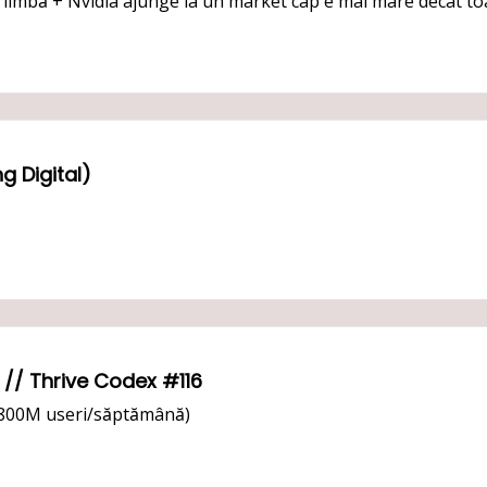
ice limbă + Nvidia ajunge la un market cap e mai mare decât
g Digital)
🤖 Google îți controlează calculatorul // Thrive Codex #116
800M useri/săptămână)