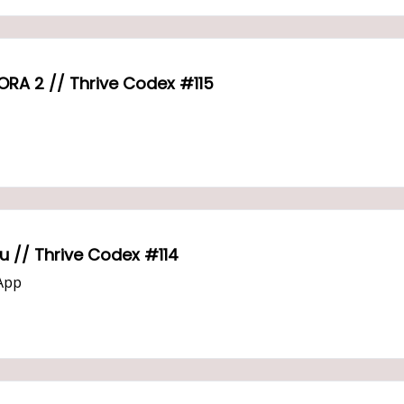
ORA 2 // Thrive Codex #115
̆u // Thrive Codex #114
sApp