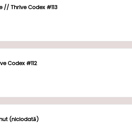
🤖 Claude AI creează și editează fișiere // Thrive Codex #113
e fi manipulat // Thrive Codex #112
inut (niciodată)