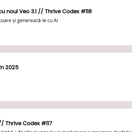
🤖 Google răspunde trend-ului SORA cu noul Veo 3.1 // Thrive Codex #118
oare și generează-le cu AI
în 2025
 Primele teste cu Gemini 3.0 Pro 🤯 // Thrive Codex #117