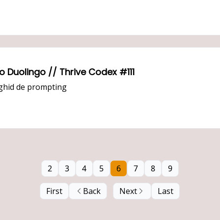
🤖 Noul Translate (în timp real) -> Adio Duolingo // Thrive Codex #111
n ghid de prompting
2
3
4
5
6
7
8
9
First
Back
Next
Last