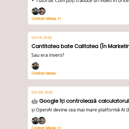
+ Tutorial: Cum poți traduce un video în or
Cristian Mezei, +1
Oct 14, 2025
Cantitatea bate Calitatea (În Marketin
Sau era invers?
Cristian Mezei
Oct 09, 2025
și OpenAI devine cea mai mare platformă AI (
Cristian Mezei, +1